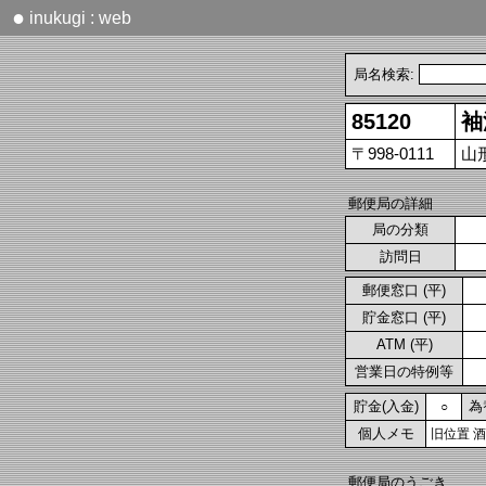
●
inukugi : web
局名検索:
85120
袖
〒998-0111
山
郵便局の詳細
局の分類
訪問日
郵便窓口 (平)
貯金窓口 (平)
ATM (平)
営業日の特例等
貯金(入金)
為
○
個人メモ
旧位置 
郵便局のうごき