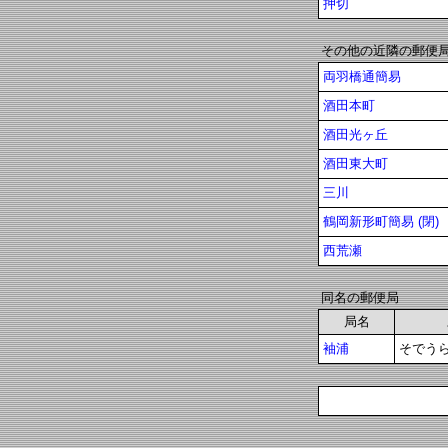
押切
その他の近隣の郵便
両羽橋通簡易
酒田本町
酒田光ヶ丘
酒田東大町
三川
鶴岡新形町簡易 (閉)
西荒瀬
同名の郵便局
局名
袖浦
そでう