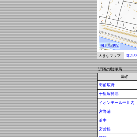
大きなマップ
周辺の
近隣の郵便局
局名
羽前広野
十里塚簡易
イオンモール三川内
宮野浦
浜中
宮曽根