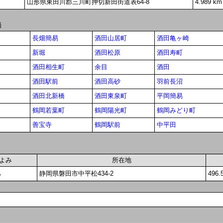
山形県東田川郡三川町押切新田街道表64-8
4.989 km
局
長畑簡易
酒田山居町
酒田亀ヶ崎
新堀
酒田松原
酒田寿町
酒田相生町
余目
酒田
酒田駅前
酒田高砂
羽前長沼
酒田北新橋
酒田東泉町
平岡簡易
鶴岡若葉町
鶴岡陽光町
鶴岡みどり町
善宝寺
鶴岡駅前
中平田
よみ
所在地
ら
静岡県磐田市中平松434-2
496.