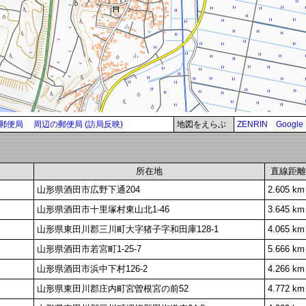
郵便局
周辺の郵便局 (訪局反映)
地図をえらぶ
ZENRIN
Google
所在地
直線距離
山形県酒田市広野下通204
2.605 km
山形県酒田市十里塚村東山北1-46
3.645 km
山形県東田川郡三川町大字猪子字和田庫128-1
4.065 km
山形県酒田市若宮町1-25-7
5.666 km
山形県酒田市浜中下村126-2
4.266 km
山形県東田川郡庄内町宮曽根宮の前52
4.772 km