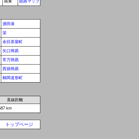
南東
経路マップ
酒田港
栄
余目茶屋町
矢口簡易
常万簡易
西袋簡易
鶴岡道形町
直線距離
587 km
トップページ