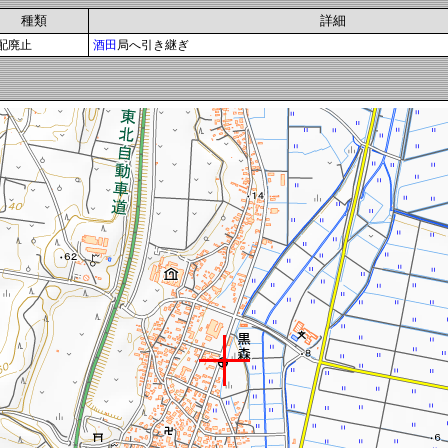
種類
詳細
配廃止
酒田
局へ引き継ぎ