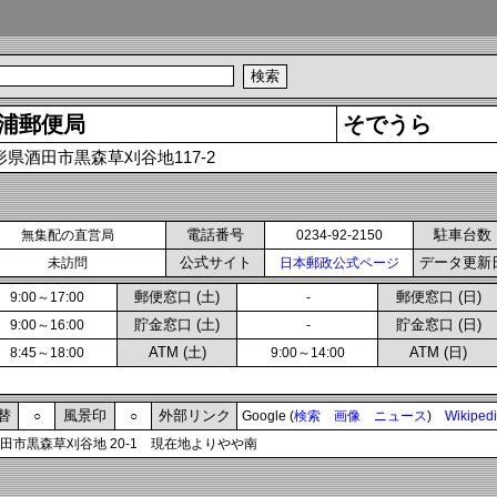
浦郵便局
そでうら
形県酒田市黒森草刈谷地117-2
電話番号
駐車台数
無集配の直営局
0234-92-2150
公式サイト
データ更新
未訪問
日本郵政公式ページ
郵便窓口 (土)
郵便窓口 (日)
9:00～17:00
-
貯金窓口 (土)
貯金窓口 (日)
9:00～16:00
-
ATM (土)
ATM (日)
8:45～18:00
9:00～14:00
替
風景印
外部リンク
○
○
Google (
検索
画像
ニュース
)
Wikiped
酒田市黒森草刈谷地 20-1 現在地よりやや南