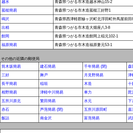
越水
青森県つがる市木造越水神山15-2
菰槌簡易
青森県つがる市木造菰槌三好野1
鳴沢
青森県西津軽郡鰺ヶ沢町北浮田町外馬屋前田89
出精
青森県つがる市木造大畑座八3-8
館岡
青森県つがる市木造館岡上稲元102-1
福原簡易
青森県つがる市木造福原妻元53-1
その他の近隣の郵便局
筒木坂簡易
建石簡易
千年簡易 (閉)
森
三好
舞戸
月見野簡易
津
長平簡易
稲垣
木造
十
相野簡易
津軽中川簡易
車力
毘
五所川原北
繁田簡易
水元
下
赤石
芦萢簡易 (閉)
五所川原田町
嘉
飯詰
南金沢
富萢簡易
武