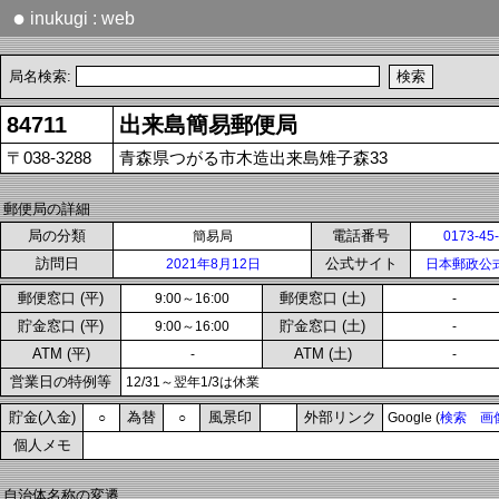
●
inukugi : web
局名検索:
84711
出来島簡易郵便局
〒038-3288
青森県つがる市木造出来島雉子森33
郵便局の詳細
局の分類
電話番号
簡易局
0173-45
訪問日
公式サイト
2021年8月12日
日本郵政公
郵便窓口 (平)
郵便窓口 (土)
9:00～16:00
-
貯金窓口 (平)
貯金窓口 (土)
9:00～16:00
-
ATM (平)
ATM (土)
-
-
営業日の特例等
12/31～翌年1/3は休業
貯金(入金)
為替
風景印
外部リンク
○
○
Google (
検索
画
個人メモ
自治体名称の変遷