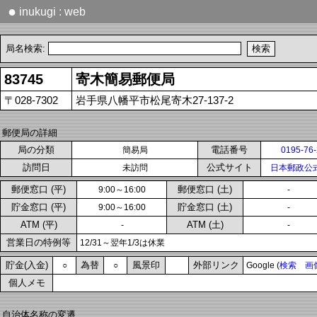
●
inukugi : web
局名検索:
83745
寄木簡易郵便局
〒028-7302
岩手県八幡平市松尾寄木27-137-2
郵便局の詳細
局の分類
電話番号
簡易局
0195-76
訪問日
公式サイト
未訪問
日本郵政公
郵便窓口 (平)
郵便窓口 (土)
9:00～16:00
-
貯金窓口 (平)
貯金窓口 (土)
9:00～16:00
-
ATM (平)
ATM (土)
-
-
営業日の特例等
12/31～翌年1/3は休業
貯金(入金)
為替
風景印
外部リンク
○
○
Google (
検索
画
個人メモ
自治体名称の変遷