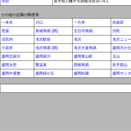
寺田
岩手県八幡平市西根寺田16-74-1
その他の近隣の郵便局
一本木
川口
一方井
赤坂田
荒屋
巻堀簡易 (閉)
五日市簡易
渋民
沼宮内
滝沢駅前
滝沢
滝沢ニュ
小岩井
浅沢簡易 (閉)
滝沢大釜簡易
盛岡月が
盛岡北厨川
盛岡厨川
盛岡青山町
玉山
盛岡太田
繋温泉
西根簡易
岩手西山
盛岡中屋敷
盛岡緑が丘
盛岡松園
盛岡サン