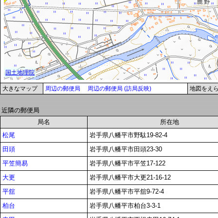
大きなマップ
周辺の郵便局
周辺の郵便局 (訪局反映)
地図をえ
近隣の郵便局
局名
所在地
松尾
岩手県八幡平市野駄19-82-4
田頭
岩手県八幡平市田頭23-30
平笠簡易
岩手県八幡平市平笠17-122
大更
岩手県八幡平市大更21-16-12
平舘
岩手県八幡平市平舘9-72-4
柏台
岩手県八幡平市柏台3-3-1