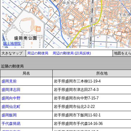
大きなマップ
周辺の郵便局
周辺の郵便局 (訪局反映)
地図をえ
近隣の郵便局
局名
所在地
盛岡見前
岩手県盛岡市三本柳11-19-4
盛岡津志田
岩手県盛岡市津志田27-4-3
盛岡向中野
岩手県盛岡市向中野7-15-7
盛岡仙北町
岩手県盛岡市仙北2-2-22
盛岡飯岡
岩手県盛岡市下飯岡11-92-1
手代森簡易
岩手県盛岡市手代森14-16-36