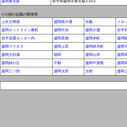
盛岡東安庭
岩手県盛岡市東安庭3-15-5
その他の近隣の郵便局
上矢次簡易
盛岡南大通
矢幅
イオ
盛岡ホットライン肴町
盛岡中央
盛岡大通
岩手
岩手流通センター内
盛岡茶畑
盛岡本町
盛岡
盛岡マリオス
盛岡上田
盛岡材木町
盛岡
盛岡夕顔瀬
徳田
盛岡山岸
盛岡
盛岡緑が丘
不動
盛岡中屋敷
盛岡
盛岡三ツ割
盛岡太田
古館
盛岡