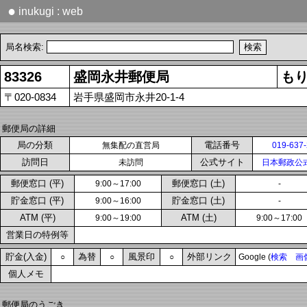
●
inukugi : web
局名検索:
83326
盛岡永井郵便局
も
〒020-0834
岩手県盛岡市永井20-1-4
郵便局の詳細
局の分類
電話番号
無集配の直営局
019-637
訪問日
公式サイト
未訪問
日本郵政公
郵便窓口 (平)
郵便窓口 (土)
9:00～17:00
-
貯金窓口 (平)
貯金窓口 (土)
9:00～16:00
-
ATM (平)
ATM (土)
9:00～19:00
9:00～17:00
営業日の特例等
貯金(入金)
為替
風景印
外部リンク
○
○
○
Google (
検索
画
個人メモ
郵便局のうごき