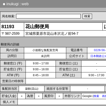
●
inukugi : web
局名検索:
81193
花山郵便局
〒987-2599
宮城県栗原市花山本沢北ノ前94-7
郵便局の詳細
局の分類
電話番号
小規模な集配直営局
0228-56
訪問日
公式サイト
未訪問
日本郵政公
郵便窓口 (平)
郵便窓口 (土)
9:00～17:00
-
貯金窓口 (平)
貯金窓口 (土)
9:00～16:00
-
ATM (平)
ATM (土)
8:45～18:00
9:00～17:00
営業日の特例等
集配担当区
統括する分室等
築館(花山)
-
貯金(入金)
為替
風景印
外部リンク
○
○
○
Google (
検索
画
個人メモ