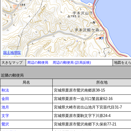
大きなマップ
周辺の郵便局
周辺の郵便局 (訪局反映)
地図をえ
近隣の郵便局
局名
所在地
秋法
宮城県栗原市鶯沢南郷原38-15
金田
宮城県栗原市一迫川口繁昌家62-16
池月
宮城県大崎市岩出山池月下宮苗代目31-7
文字
宮城県栗原市栗駒文字下川原24-4
鶯沢
宮城県栗原市鶯沢南郷下久保前77-21