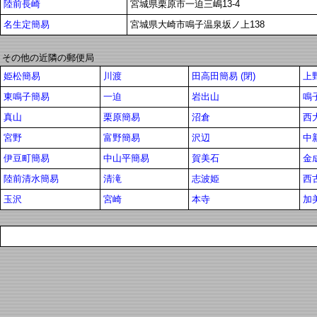
陸前長崎
宮城県栗原市一迫三嶋13-4
名生定簡易
宮城県大崎市鳴子温泉坂ノ上138
その他の近隣の郵便局
姫松簡易
川渡
田高田簡易 (閉)
上野
東鳴子簡易
一迫
岩出山
鳴
真山
栗原簡易
沼倉
西大
宮野
富野簡易
沢辺
中
伊豆町簡易
中山平簡易
賀美石
金
陸前清水簡易
清滝
志波姫
西
玉沢
宮崎
本寺
加