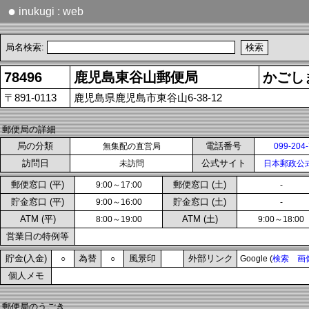
●
inukugi : web
局名検索:
78496
鹿児島東谷山郵便局
かごし
〒891-0113
鹿児島県鹿児島市東谷山6-38-12
郵便局の詳細
局の分類
電話番号
無集配の直営局
099-204
訪問日
公式サイト
未訪問
日本郵政公
郵便窓口 (平)
郵便窓口 (土)
9:00～17:00
-
貯金窓口 (平)
貯金窓口 (土)
9:00～16:00
-
ATM (平)
ATM (土)
8:00～19:00
9:00～18:00
営業日の特例等
貯金(入金)
為替
風景印
外部リンク
○
○
Google (
検索
画
個人メモ
郵便局のうごき