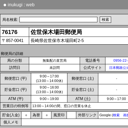
●
inukugi : web
局名検索:
76176
佐世保木場田郵便局
〒857-0041
長崎県佐世保市木場田町2-5
郵便局の詳細
局の分類
電話番号
無集配の直営局
0956-22
訪問日
公式サイト
未訪問
日本郵政公
9:00～17:00
郵便窓口 (平)
郵便窓口 (土)
-
(13:00～14:00休)
9:00～16:00
貯金窓口 (平)
貯金窓口 (土)
-
(13:00～14:00休)
ATM (平)
ATM (土)
9:00～19:00
9:00～17:00
営業日の特例等
13:00～14:00の間、窓口の営業を休止
貯金(入金)
為替
風景印
外部リンク
○
○
Google (
検索
画
個人メモ