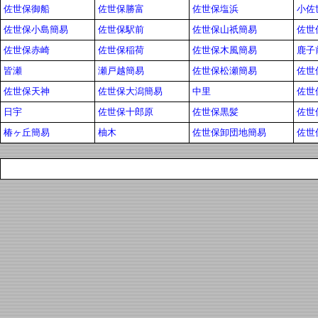
佐世保御船
佐世保勝富
佐世保塩浜
小佐
佐世保小島簡易
佐世保駅前
佐世保山祇簡易
佐世
佐世保赤崎
佐世保稲荷
佐世保木風簡易
鹿子
皆瀬
瀬戸越簡易
佐世保松瀬簡易
佐世
佐世保天神
佐世保大潟簡易
中里
佐世
日宇
佐世保十郎原
佐世保黒髪
佐世
椿ヶ丘簡易
柚木
佐世保卸団地簡易
佐世