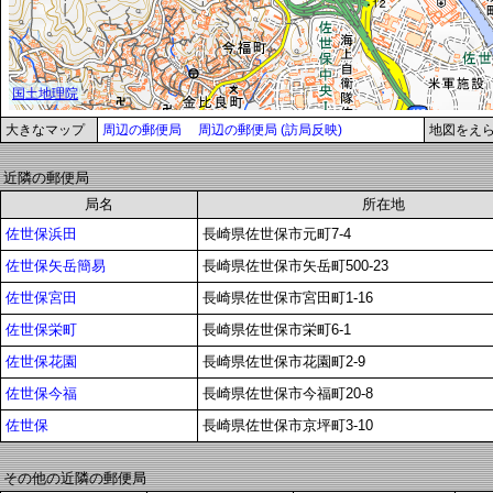
大きなマップ
周辺の郵便局
周辺の郵便局 (訪局反映)
地図をえ
近隣の郵便局
局名
所在地
佐世保浜田
長崎県佐世保市元町7-4
佐世保矢岳簡易
長崎県佐世保市矢岳町500-23
佐世保宮田
長崎県佐世保市宮田町1-16
佐世保栄町
長崎県佐世保市栄町6-1
佐世保花園
長崎県佐世保市花園町2-9
佐世保今福
長崎県佐世保市今福町20-8
佐世保
長崎県佐世保市京坪町3-10
その他の近隣の郵便局