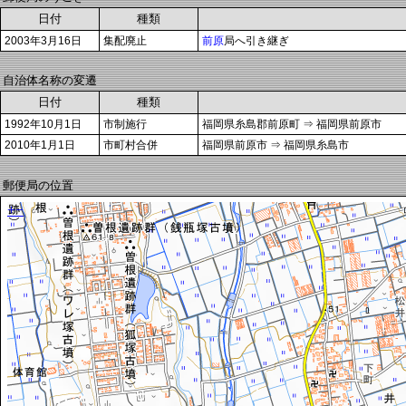
日付
種類
2003年3月16日
集配廃止
前原
局へ引き継ぎ
自治体名称の変遷
日付
種類
1992年10月1日
市制施行
福岡県糸島郡前原町 ⇒ 福岡県前原市
2010年1月1日
市町村合併
福岡県前原市 ⇒ 福岡県糸島市
郵便局の位置