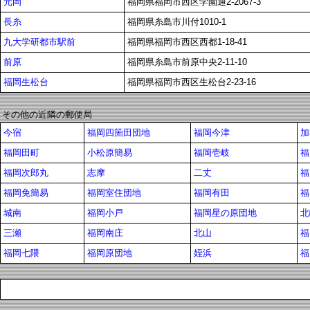
元岡
福岡県福岡市西区学園通2-2067-3
長糸
福岡県糸島市川付1010-1
九大学研都市駅前
福岡県福岡市西区西都1-18-41
前原
福岡県糸島市前原中央2-11-10
福岡生松台
福岡県福岡市西区生松台2-23-16
その他の近隣の郵便局
今宿
福岡四箇田団地
福岡今津
加
福岡田町
小松原簡易
福岡壱岐
福
福岡次郎丸
志摩
二丈
福
福岡免簡易
福岡室住団地
福岡有田
福
城南
福岡小戸
福岡星の原団地
北
三瀬
福岡南庄
北山
福
福岡七隈
福岡原団地
姪浜
福