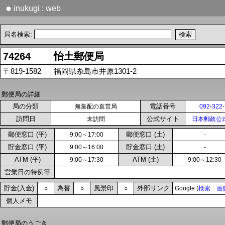
●
inukugi : web
局名検索:
74264
怡土郵便局
〒819-1582
福岡県糸島市井原1301-2
郵便局の詳細
局の分類
電話番号
無集配の直営局
092-322
訪問日
公式サイト
未訪問
日本郵政公
郵便窓口 (平)
郵便窓口 (土)
9:00～17:00
-
貯金窓口 (平)
貯金窓口 (土)
9:00～16:00
-
ATM (平)
ATM (土)
9:00～17:30
9:00～12:30
営業日の特例等
貯金(入金)
為替
風景印
外部リンク
○
○
○
Google (
検索
画
個人メモ
郵便局のうごき