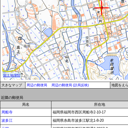
大きなマップ
周辺の郵便局
周辺の郵便局 (訪局反映)
地図をえ
近隣の郵便局
局名
所在地
周船寺
福岡県福岡市西区周船寺2-10-17
波多江
福岡県糸島市波多江駅北1-8-20