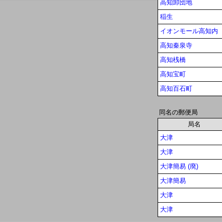
高知卸団地
稲生
イオンモール高知内
高知秦泉寺
高知桟橋
高知宝町
高知百石町
同名の郵便局
局名
大津
大津
大津簡易 (廃)
大津簡易
大津
大津