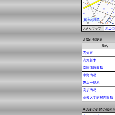
大きなマップ
周辺の
近隣の郵便局
局名
高知東
高知新木
南国蒲原簡易
中野簡易
逢坂平簡易
高須簡易
高知大学病院内簡易
その他の近隣の郵便