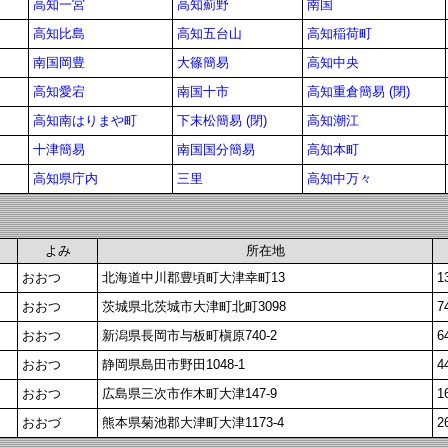
高知一宮
高知薊野
南国
高知比島
高知五台山
高知稲荷町
南国岡豊
大篠簡易
高知中央
高知愛宕
南国十市
高知重倉簡易 (閉)
高知南はりまや町
下末松簡易 (閉)
高知潮江
十津簡易
南国国分簡易
高知本町
高知県庁内
三里
高知中万々
よみ
所在地
おおつ
北海道中川郡豊頃町大津幸町13
1
おおつ
茨城県北茨城市大津町北町3098
7
おおつ
新潟県長岡市与板町槇原740-2
6
おおつ
静岡県島田市野田1048-1
4
おおつ
広島県三次市作木町大津147-9
1
おおづ
熊本県菊池郡大津町大津1173-4
2