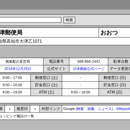
津郵便局
おおつ
知県高知市大津乙1071
電話番号
駐車台数
無集配の直営局
088-866-2442
公式サイト
データ更新
2016年12月29日
日本郵政公式ページ
郵便窓口 (土)
郵便窓口 (日)
9:00～17:00
-
貯金窓口 (土)
貯金窓口 (日)
9:00～16:00
-
ATM (土)
ATM (日)
8:00～19:00
9:00～18:00
替
風景印
外部リンク
○
○
Google (
検索
画像
ニュース
)
Wikiped
ョッピング施設の一角