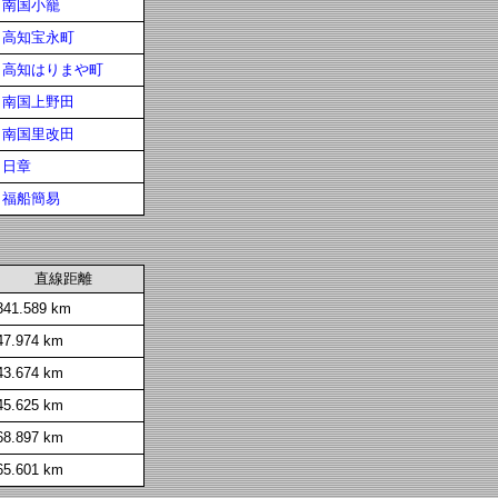
南国小籠
高知宝永町
高知はりまや町
南国上野田
南国里改田
日章
福船簡易
直線距離
341.589 km
47.974 km
43.674 km
45.625 km
68.897 km
65.601 km