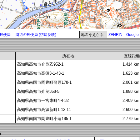
郵便局
周辺の郵便局 (訪局反映)
地図をえらぶ
ZENRIN
Google
所在地
直線距離
高知県高知市介良乙952-1
1.414 km
高知県高知市高須3-1-43-1
1.623 km
高知県南国市岡豊町蒲原178-1
2.061 km
高知県高知市介良368-5
1.898 km
高知県高知市一宮東町4-4-32
2.409 km
高知県高知市高須新町1-12-11
2.600 km
高知県南国市岡豊町小蓮185-1
2.779 km
局