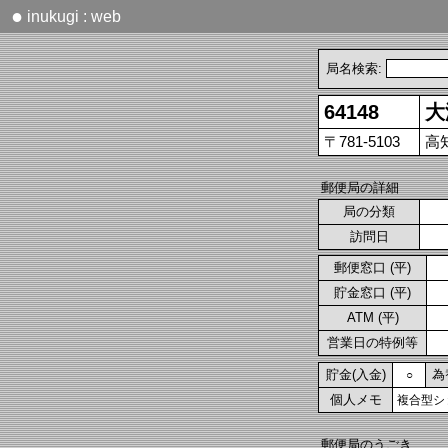
●
inukugi : web
局名検索:
64148
大
〒781-5103
高
郵便局の詳細
局の分類
訪問日
郵便窓口 (平)
貯金窓口 (平)
ATM (平)
営業日の特例等
貯金(入金)
為
○
個人メモ
複合型シ
郵便局のうごき