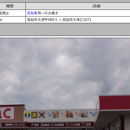
種類
詳細
配廃止
高知東
局へ引き継ぎ
転
高知市大津甲569-1 ⇒ 高知市大津乙1071