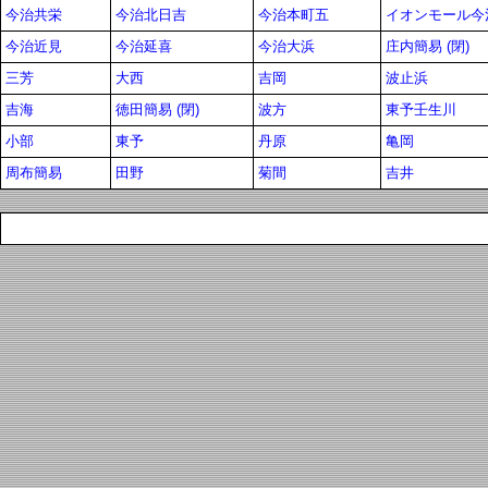
今治共栄
今治北日吉
今治本町五
イオンモール今
今治近見
今治延喜
今治大浜
庄内簡易 (閉)
三芳
大西
吉岡
波止浜
吉海
徳田簡易 (閉)
波方
東予壬生川
小部
東予
丹原
亀岡
周布簡易
田野
菊間
吉井