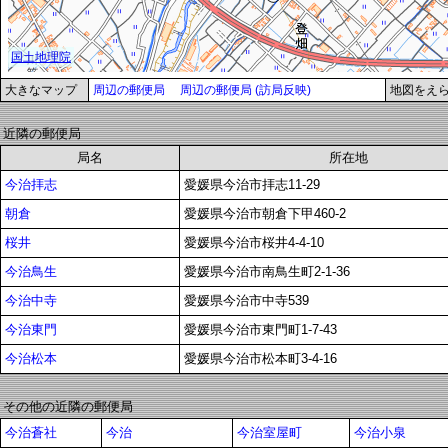
大きなマップ
周辺の郵便局
周辺の郵便局 (訪局反映)
地図をえ
近隣の郵便局
局名
所在地
今治拝志
愛媛県今治市拝志11-29
朝倉
愛媛県今治市朝倉下甲460-2
桜井
愛媛県今治市桜井4-4-10
今治鳥生
愛媛県今治市南鳥生町2-1-36
今治中寺
愛媛県今治市中寺539
今治東門
愛媛県今治市東門町1-7-43
今治松本
愛媛県今治市松本町3-4-16
その他の近隣の郵便局
今治蒼社
今治
今治室屋町
今治小泉