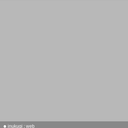
●
inukugi : web