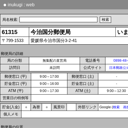
●
inukugi : web
局名検索:
61315
今治国分郵便局
い
〒799-1533
愛媛県今治市国分3-2-41
郵便局の詳細
局の分類
電話番号
無集配の直営局
0898-48
訪問日
公式サイト
未訪問
日本郵政公
郵便窓口 (平)
郵便窓口 (土)
9:00～17:00
-
貯金窓口 (平)
貯金窓口 (土)
9:00～16:00
-
ATM (平)
ATM (土)
9:00～17:30
9:00～12:30
営業日の特例等
貯金(入金)
為替
風景印
外部リンク
○
○
Google (
検索
画
個人メモ
郵便局の位置