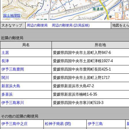
大きなマップ
周辺の郵便局
周辺の郵便局 (訪局反映)
地図をえ
近隣の郵便局
局名
所在地
土居
愛媛県四国中央市土居町入野847-6
長津
愛媛県四国中央市土居町津根1927-4
伊予三島豊岡
愛媛県四国中央市豊岡町長田425-1
関川
愛媛県四国中央市土居町上野1717
新居浜大島
愛媛県新居浜市大島47-2
多喜浜
愛媛県新居浜市楠崎1-6-35
伊予三島寒川
愛媛県四国中央市寒川町519-3
その他の近隣の郵便局
伊予三島中之庄
松神子簡易 (閉)
伊予三島