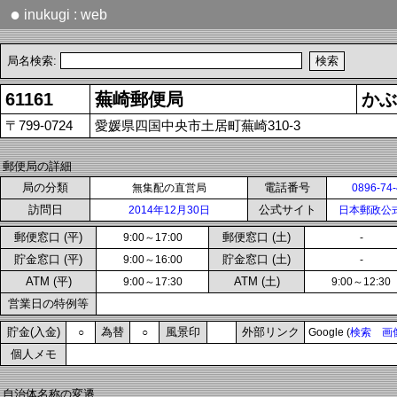
●
inukugi : web
局名検索:
61161
蕪崎郵便局
かぶ
〒799-0724
愛媛県四国中央市土居町蕪崎310-3
郵便局の詳細
局の分類
電話番号
無集配の直営局
0896-74
訪問日
公式サイト
2014年12月30日
日本郵政公
郵便窓口 (平)
郵便窓口 (土)
9:00～17:00
-
貯金窓口 (平)
貯金窓口 (土)
9:00～16:00
-
ATM (平)
ATM (土)
9:00～17:30
9:00～12:30
営業日の特例等
貯金(入金)
為替
風景印
外部リンク
○
○
Google (
検索
画
個人メモ
自治体名称の変遷