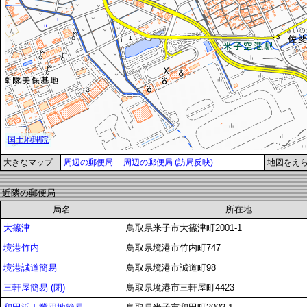
大きなマップ
周辺の郵便局
周辺の郵便局 (訪局反映)
地図をえ
近隣の郵便局
局名
所在地
大篠津
鳥取県米子市大篠津町2001-1
境港竹内
鳥取県境港市竹内町747
境港誠道簡易
鳥取県境港市誠道町98
三軒屋簡易 (閉)
鳥取県境港市三軒屋町4423