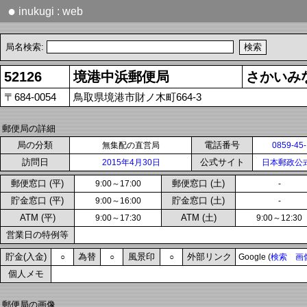
●
inukugi : web
局名検索:
52126
境港中浜郵便局
さかいみ
〒684-0054
鳥取県境港市財ノ木町664-3
郵便局の詳細
局の分類
電話番号
無集配の直営局
0859-45
訪問日
公式サイト
2015年4月30日
日本郵政公
郵便窓口 (平)
郵便窓口 (土)
9:00～17:00
-
貯金窓口 (平)
貯金窓口 (土)
9:00～16:00
-
ATM (平)
ATM (土)
9:00～17:30
9:00～12:30
営業日の特例等
貯金(入金)
為替
風景印
外部リンク
○
○
○
Google (
検索
画
個人メモ
郵便局の画像