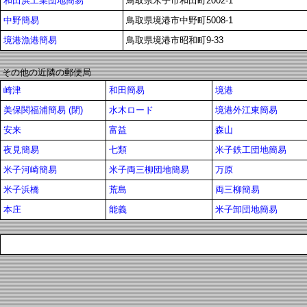
和田浜工業団地簡易
鳥取県米子市和田町2002-1
中野簡易
鳥取県境港市中野町5008-1
境港漁港簡易
鳥取県境港市昭和町9-33
その他の近隣の郵便局
崎津
和田簡易
境港
美保関福浦簡易 (閉)
水木ロード
境港外江東簡易
安来
富益
森山
夜見簡易
七類
米子鉄工団地簡易
米子河崎簡易
米子両三柳団地簡易
万原
米子浜橋
荒島
両三柳簡易
本庄
能義
米子卸団地簡易