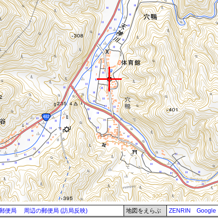
郵便局
周辺の郵便局 (訪局反映)
地図をえらぶ
ZENRIN
Google