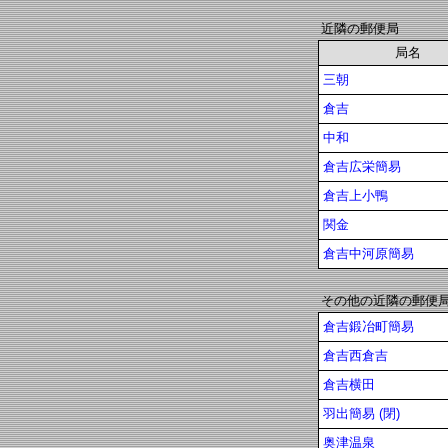
近隣の郵便局
局名
三朝
倉吉
中和
倉吉広栄簡易
倉吉上小鴨
関金
倉吉中河原簡易
その他の近隣の郵便
倉吉鍛冶町簡易
倉吉西倉吉
倉吉横田
羽出簡易 (閉)
奥津温泉