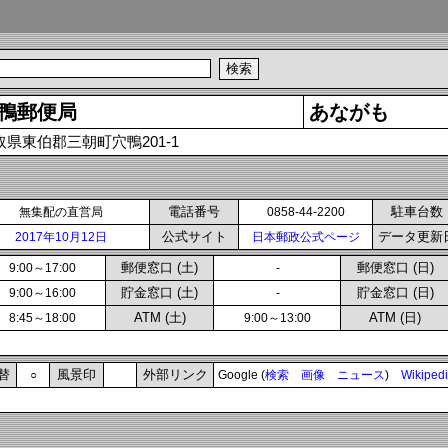
鴨郵便局
あながも
取県東伯郡三朝町穴鴨201-1
電話番号
駐車台数
無集配の直営局
0858-44-2200
公式サイト
データ更新
2017年10月12日
日本郵政公式ページ
郵便窓口 (土)
郵便窓口 (日)
9:00～17:00
-
貯金窓口 (土)
貯金窓口 (日)
9:00～16:00
-
ATM (土)
ATM (日)
8:45～18:00
9:00～13:00
替
風景印
外部リンク
○
Google (
検索
画像
ニュース
)
Wikiped