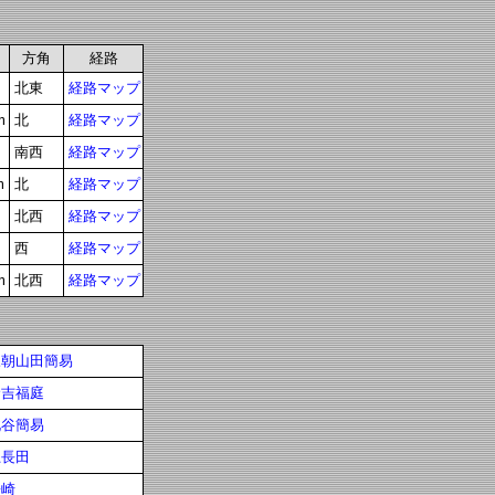
方角
経路
北東
経路マップ
m
北
経路マップ
南西
経路マップ
m
北
経路マップ
北西
経路マップ
西
経路マップ
m
北西
経路マップ
三朝山田簡易
倉吉福庭
北谷簡易
上長田
松崎