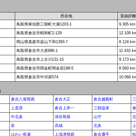
所在地
直線距離
鳥取県東伯郡三朝町大瀬1203-1
9.305 km
鳥取県倉吉市昭和町2-129
12.105 k
岡山県真庭市蒜山下和1393-7
8.124 km
鳥取県倉吉市大原886-1
11.432 k
鳥取県倉吉市上古川131-15
9.173 km
鳥取県倉吉市関金町関金宿188-5
8.560 km
鳥取県倉吉市中河原574
10.066 k
局
倉吉八屋簡易
倉吉大正
倉吉越殿町
上斎原
倉吉上井一
三朝温泉
中北条
清谷簡易
山守
富
高城
北条
はわい長瀬
上浅津簡易
倉吉灘手