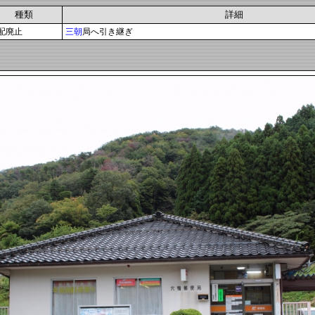
種類
詳細
配廃止
三朝
局へ引き継ぎ