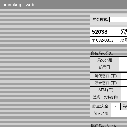
●
inukugi : web
局名検索:
52038
穴
〒682-0303
鳥
郵便局の詳細
局の分類
訪問日
郵便窓口 (平)
貯金窓口 (平)
ATM (平)
営業日の特例等
貯金(入金)
為
○
個人メモ
郵便局のうごき