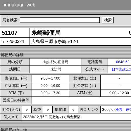
●
inukugi : web
局名検索:
51107
糸崎郵便局
〒729-0324
広島県三原市糸崎5-12-1
郵便局の詳細
局の分類
電話番号
無集配の直営局
0848-63
訪問日
公式サイト
未訪問
日本郵政公
郵便窓口 (平)
郵便窓口 (土)
9:00～17:00
-
貯金窓口 (平)
貯金窓口 (土)
9:00～16:00
-
ATM (平)
ATM (土)
9:00～17:30
9:00～12:30
営業日の特例等
貯金(入金)
為替
風景印
外部リンク
○
○
○
Google (
検索
画
個人メモ
2022年12月5日 同敷地内で局舎新築
郵便局のうごき