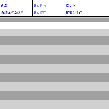
向島
尾道則末
彦ノ上
御調丸河南簡易
尾道長江
尾道久保町