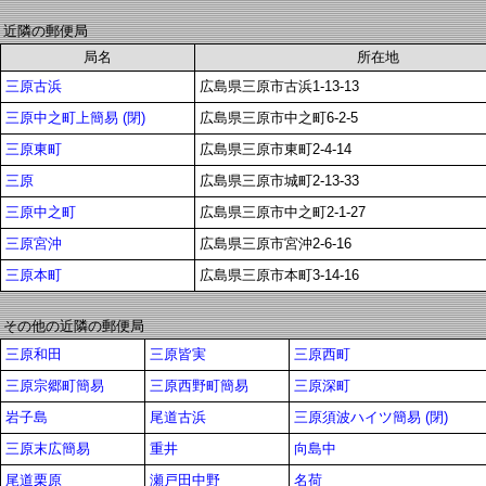
近隣の郵便局
局名
所在地
三原古浜
広島県三原市古浜1-13-13
三原中之町上簡易 (閉)
広島県三原市中之町6-2-5
三原東町
広島県三原市東町2-4-14
三原
広島県三原市城町2-13-33
三原中之町
広島県三原市中之町2-1-27
三原宮沖
広島県三原市宮沖2-6-16
三原本町
広島県三原市本町3-14-16
その他の近隣の郵便局
三原和田
三原皆実
三原西町
三原宗郷町簡易
三原西野町簡易
三原深町
岩子島
尾道古浜
三原須波ハイツ簡易 (閉)
三原末広簡易
重井
向島中
尾道栗原
瀬戸田中野
名荷