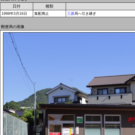
日付
種類
1998年3月16日
集配廃止
三原
局へ引き継ぎ
郵便局の画像