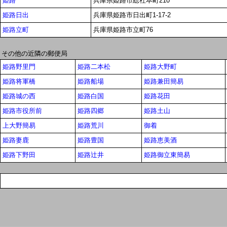
姫路
兵庫県姫路市総社本町210
姫路日出
兵庫県姫路市日出町1-17-2
姫路立町
兵庫県姫路市立町76
その他の近隣の郵便局
姫路野里門
姫路二本松
姫路大野町
姫路将軍橋
姫路船場
姫路兼田簡易
姫路城の西
姫路白国
姫路花田
姫路市役所前
姫路四郷
姫路土山
上大野簡易
姫路荒川
御着
姫路妻鹿
姫路豊国
姫路恵美酒
姫路下野田
姫路辻井
姫路御立東簡易