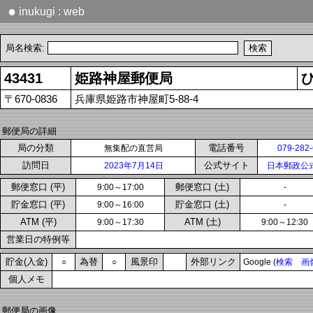
●
inukugi : web
局名検索:
43431
姫路神屋郵便局
〒670-0836
兵庫県姫路市神屋町5-88-4
郵便局の詳細
局の分類
電話番号
無集配の直営局
079-282
訪問日
公式サイト
2023年7月14日
日本郵政公
郵便窓口 (平)
郵便窓口 (土)
9:00～17:00
-
貯金窓口 (平)
貯金窓口 (土)
9:00～16:00
-
ATM (平)
ATM (土)
9:00～17:30
9:00～12:30
営業日の特例等
貯金(入金)
為替
風景印
外部リンク
○
○
Google (
検索
画
個人メモ
郵便局の画像