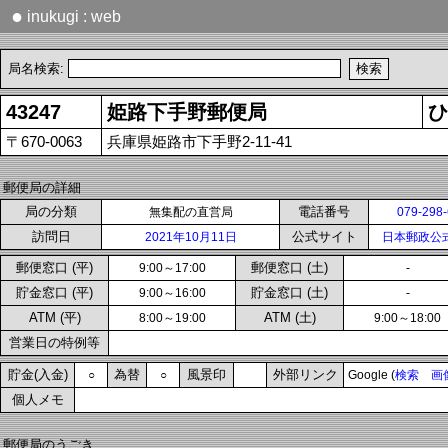
●
inukugi : web
局名検索:
43247
姫路下手野郵便局
ひ
〒670-0063
兵庫県姫路市下手野2-11-41
郵便局の詳細
局の分類
電話番号
無集配の直営局
079-298
訪問日
公式サイト
2021年10月11日
日本郵政公
郵便窓口 (平)
郵便窓口 (土)
9:00～17:00
-
貯金窓口 (平)
貯金窓口 (土)
9:00～16:00
-
ATM (平)
ATM (土)
8:00～19:00
9:00～18:00
営業日の特例等
貯金(入金)
為替
風景印
外部リンク
○
○
Google (
検索
画
個人メモ
郵便局のうごき