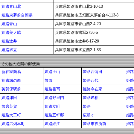
姫路青山北
兵庫県姫路市青山北3-10-10
姫路東夢前台簡易
兵庫県姫路市広畑区東夢前台4-113-8
姫路青山
兵庫県姫路市青山西2-4-20
姫路美ノ脇
兵庫県姫路市書写2736-5
姫路辻井
兵庫県姫路市辻井8-17-29
姫路御立
兵庫県姫路市御立西2-1-33
その他の近隣の郵便局
新在家簡易
姫路土山
姫路西蒲田
姫路
姫路城の西
飾西
姫路八代
姫路
英賀保駅前
姫路書写
姫路今在家
姫路
姫路津田
姫路野里門
姫路峰相
姫路
飾磨英賀
姫路立町
姫路
姫路
姫路大工町
姫路五軒邸
広畑才
姫路
姫路広畑本町
姫路細江
姫路市役所前
姫路