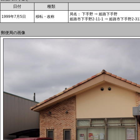
日付
種類
局名： 下手野 ⇒ 姫路下手野
1999年7月5日
移転・改称
姫路市下手野2-11-1 ⇒ 姫路市下手野2-313
郵便局の画像