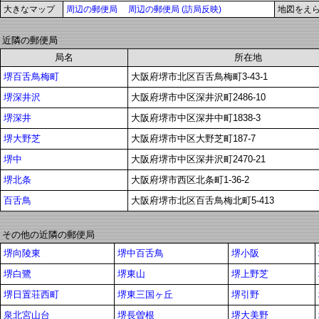
大きなマップ
周辺の郵便局
周辺の郵便局 (訪局反映)
地図をえ
近隣の郵便局
局名
所在地
堺百舌鳥梅町
大阪府堺市北区百舌鳥梅町3-43-1
堺深井沢
大阪府堺市中区深井沢町2486-10
堺深井
大阪府堺市中区深井中町1838-3
堺大野芝
大阪府堺市中区大野芝町187-7
堺中
大阪府堺市中区深井沢町2470-21
堺北条
大阪府堺市西区北条町1-36-2
百舌鳥
大阪府堺市北区百舌鳥梅北町5-413
その他の近隣の郵便局
堺向陵東
堺中百舌鳥
堺小阪
堺白鷺
堺東山
堺上野芝
堺日置荘西町
堺東三国ヶ丘
堺引野
泉北宮山台
堺長曽根
堺大美野