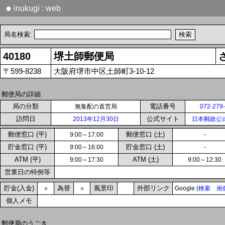
●
inukugi : web
局名検索:
40180
堺土師郵便局
〒599-8238
大阪府堺市中区土師町3-10-12
郵便局の詳細
局の分類
電話番号
無集配の直営局
072-279
訪問日
公式サイト
2013年12月30日
日本郵政公
郵便窓口 (平)
郵便窓口 (土)
9:00～17:00
-
貯金窓口 (平)
貯金窓口 (土)
9:00～16:00
-
ATM (平)
ATM (土)
9:00～17:30
9:00～12:30
営業日の特例等
貯金(入金)
為替
風景印
外部リンク
○
○
Google (
検索
画
個人メモ
郵便局のうごき