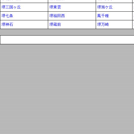
堺三国ヶ丘
堺東雲
堺旭ケ丘
堺七条
堺福田西
鳳千種
堺神石
堺蔵前
堺万崎