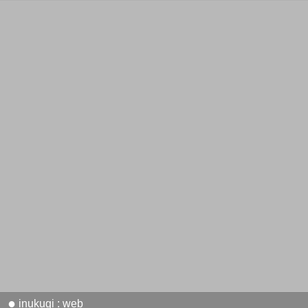
●
inukugi : web