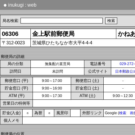
●
inukugi : web
局名検索:
06306
金上駅前郵便局
かね
〒312-0023
茨城県ひたちなか市大平4-4-4
郵便局の詳細
局の分類
電話番号
無集配の直営局
029-272
訪問日
公式サイト
未訪問
日本郵政公
郵便窓口 (平)
郵便窓口 (土)
9:00～17:00
-
貯金窓口 (平)
貯金窓口 (土)
9:00～16:00
-
ATM (平)
ATM (土)
9:00～17:30
9:00～12:30
営業日の特例等
貯金(入金)
為替
風景印
外部リンク
○
○
Google (
検索
画
個人メモ
郵便局の位置