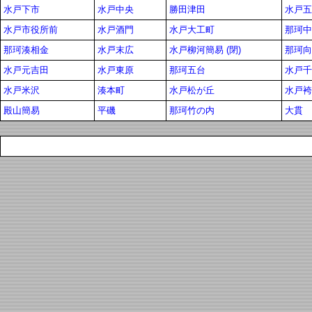
水戸下市
水戸中央
勝田津田
水戸五
水戸市役所前
水戸酒門
水戸大工町
那珂中
那珂湊相金
水戸末広
水戸柳河簡易 (閉)
那珂向
水戸元吉田
水戸東原
那珂五台
水戸千
水戸米沢
湊本町
水戸松が丘
水戸袴
殿山簡易
平磯
那珂竹の内
大貫