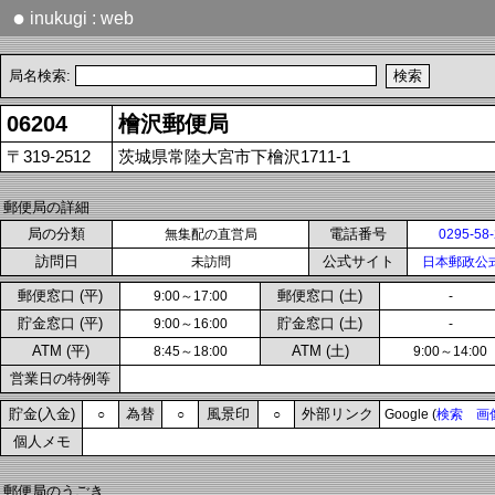
●
inukugi : web
局名検索:
06204
檜沢郵便局
〒319-2512
茨城県常陸大宮市下檜沢1711-1
郵便局の詳細
局の分類
電話番号
無集配の直営局
0295-58
訪問日
公式サイト
未訪問
日本郵政公
郵便窓口 (平)
郵便窓口 (土)
9:00～17:00
-
貯金窓口 (平)
貯金窓口 (土)
9:00～16:00
-
ATM (平)
ATM (土)
8:45～18:00
9:00～14:00
営業日の特例等
貯金(入金)
為替
風景印
外部リンク
○
○
○
Google (
検索
画
個人メモ
郵便局のうごき