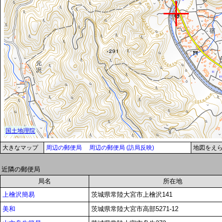
大きなマップ
周辺の郵便局
周辺の郵便局 (訪局反映)
地図をえ
近隣の郵便局
局名
所在地
上檜沢簡易
茨城県常陸大宮市上檜沢141
美和
茨城県常陸大宮市高部5271-12