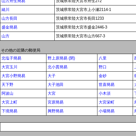
山方舟生簡易
茨城県常陸大宮市舟生272
緒川
茨城県常陸大宮市上小瀬2114-1
山方長田
茨城県常陸大宮市長田1233
盛金簡易
茨城県常陸大宮市盛金2446-3
山方
茨城県常陸大宮市山方667-3
その他の近隣の郵便局
北塩子簡易
野上原簡易 (閉)
八里
大宮玉川
北小貫簡易
野口
大宮小野簡易
大子
金砂
天下野
大子池田
世喜簡易
阿波山
大宮
小木須
大宮上町
宮原簡易
大宮栄町
下境簡易
興野簡易
小場簡易