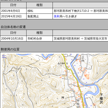
日付
種類
2001年8月6日
移転
那珂郡美和村下檜沢1710-2 ⇒ 那珂郡美和
2015年4月19日
集配廃止
美和
局へ引き継ぎ
自治体名称の変遷
日付
種類
2004年10月16日
市町村合併
茨城県那珂郡美和村 ⇒ 茨城県常陸大宮市
郵便局の位置