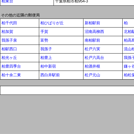
柏東台
千葉県柏市柏954-3
その他の近隣の郵便局
柏千代田
柏ひばりが丘
新柏駅前
柏
柏加賀
手賀
沼南高柳西
北柏
我孫子泉
富勢
南柏駅前
柏高
柏駅西口
我孫子
松戸六実
流山
柏光ヶ丘
柏豊上
松戸六高台
我孫
柏豊四季台
柏中新宿
柏酒井根
鎌ヶ
柏十余二東
西白井駅前
松戸元山
柏松