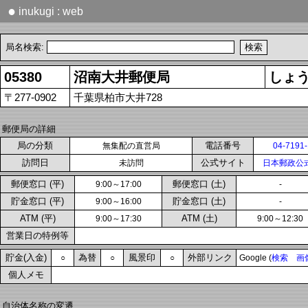
●
inukugi : web
局名検索:
05380
沼南大井郵便局
しょ
〒277-0902
千葉県柏市大井728
郵便局の詳細
局の分類
電話番号
無集配の直営局
04-7191
訪問日
公式サイト
未訪問
日本郵政公
郵便窓口 (平)
郵便窓口 (土)
9:00～17:00
-
貯金窓口 (平)
貯金窓口 (土)
9:00～16:00
-
ATM (平)
ATM (土)
9:00～17:30
9:00～12:30
営業日の特例等
貯金(入金)
為替
風景印
外部リンク
○
○
○
Google (
検索
画
個人メモ
自治体名称の変遷