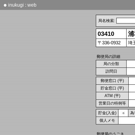
●
inukugi : web
局名検索:
03410
浦
〒336-0932
埼
郵便局の詳細
局の分類
訪問日
郵便窓口 (平)
貯金窓口 (平)
ATM (平)
営業日の特例等
貯金(入金)
為
○
個人メモ
郵便局のうごき