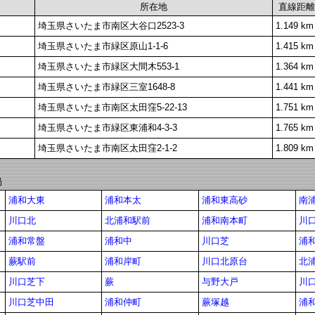
所在地
直線距離
埼玉県さいたま市南区大谷口2523-3
1.149 km
埼玉県さいたま市緑区原山1-1-6
1.415 km
埼玉県さいたま市緑区大間木553-1
1.364 km
埼玉県さいたま市緑区三室1648-8
1.441 km
埼玉県さいたま市南区太田窪5-22-13
1.751 km
埼玉県さいたま市緑区東浦和4-3-3
1.765 km
埼玉県さいたま市南区太田窪2-1-2
1.809 km
局
浦和大東
浦和本太
浦和東高砂
南
川口北
北浦和駅前
浦和南本町
川
浦和常盤
浦和中
川口芝
浦
蕨駅前
浦和岸町
川口北原台
北
川口芝下
蕨
与野大戸
川
川口芝中田
浦和仲町
蕨塚越
浦