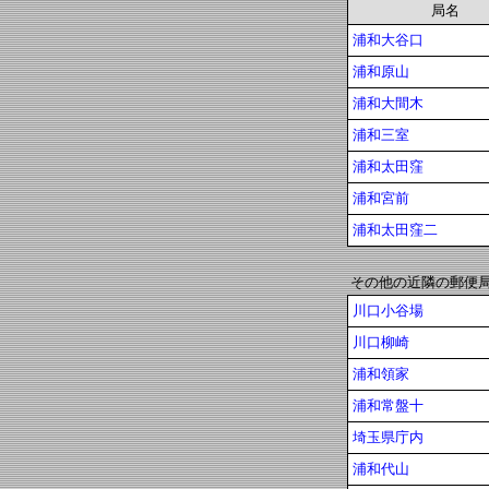
局名
浦和大谷口
浦和原山
浦和大間木
浦和三室
浦和太田窪
浦和宮前
浦和太田窪二
その他の近隣の郵便
川口小谷場
川口柳崎
浦和領家
浦和常盤十
埼玉県庁内
浦和代山