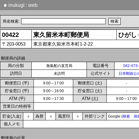
●
inukugi : web
局名検索:
00422
東久留米本町郵便局
ひがし
〒203-0053
東京都東久留米市本町1-2-22
郵便局の詳細
局の分類
電話番号
無集配の直営局
042-473
訪問日
公式サイト
未訪問
日本郵政公
郵便窓口 (平)
郵便窓口 (土)
9:00～17:00
-
貯金窓口 (平)
貯金窓口 (土)
9:00～16:00
-
ATM (平)
ATM (土)
9:00～17:30
9:00～17:00
営業日の特例等
貯金(入金)
為替
風景印
外部リンク
○
○
○
Google (
検索
画
個人メモ
郵便局の位置