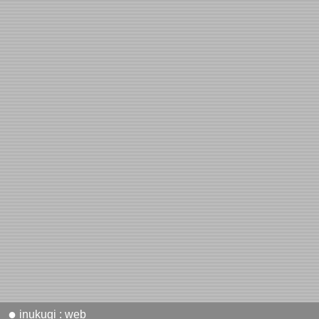
●
inukugi : web