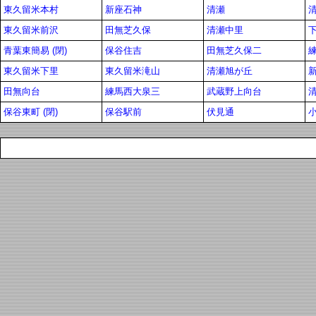
東久留米本村
新座石神
清瀬
東久留米前沢
田無芝久保
清瀬中里
青葉東簡易 (閉)
保谷住吉
田無芝久保二
東久留米下里
東久留米滝山
清瀬旭が丘
田無向台
練馬西大泉三
武蔵野上向台
保谷東町 (閉)
保谷駅前
伏見通